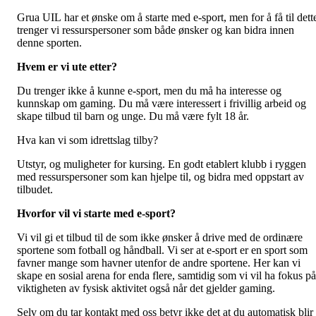
Grua UIL har et ønske om å starte med e-sport, men for å få til dett
trenger vi ressurspersoner som både ønsker og kan bidra innen
denne sporten.
Hvem er vi ute etter?
Du trenger ikke å kunne e-sport, men du må ha interesse og
kunnskap om gaming. Du må være interessert i frivillig arbeid og
skape tilbud til barn og unge. Du må være fylt 18 år.
Hva kan vi som idrettslag tilby?
Utstyr, og muligheter for kursing. En godt etablert klubb i ryggen
med ressurspersoner som kan hjelpe til, og bidra med oppstart av
tilbudet.
Hvorfor vil vi starte med e-sport?
Vi vil gi et tilbud til de som ikke ønsker å drive med de ordinære
sportene som fotball og håndball. Vi ser at e-sport er en sport som
favner mange som havner utenfor de andre sportene. Her kan vi
skape en sosial arena for enda flere, samtidig som vi vil ha fokus på
viktigheten av fysisk aktivitet også når det gjelder gaming.
Selv om du tar kontakt med oss betyr ikke det at du automatisk blir