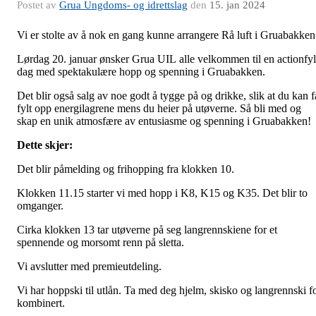
Postet av
Grua Ungdoms- og idrettslag
den
15. jan 2024
Vi er stolte av å nok en gang kunne arrangere Rå luft i Gruabakke
Lørdag 20. januar ønsker Grua UIL alle velkommen til en actionfyl
dag med spektakulære hopp og spenning i Gruabakken.
Det blir også salg av noe godt å tygge på og drikke, slik at du kan f
fylt opp energilagrene mens du heier på utøverne. Så bli med og
skap en unik atmosfære av entusiasme og spenning i Gruabakken!
Dette skjer:
Det blir påmelding og frihopping fra klokken 10.
Klokken 11.15 starter vi med hopp i K8, K15 og K35. Det blir to
omganger.
Cirka klokken 13 tar utøverne på seg langrennskiene for et
spennende og morsomt renn på sletta.
Vi avslutter med premieutdeling.
Vi har hoppski til utlån. Ta med deg hjelm, skisko og langrennski f
kombinert.