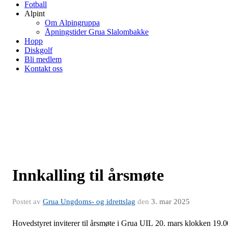
Fotball
Alpint
Om Alpingruppa
Åpningstider Grua Slalombakke
Hopp
Diskgolf
Bli medlem
Kontakt oss
Innkalling til årsmøte
Postet av
Grua Ungdoms- og idrettslag
den
3. mar 2025
Hovedstyret inviterer til årsmøte i Grua UIL 20. mars klokken 19.0