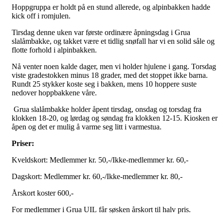
Hoppgruppa er holdt på en stund allerede, og alpinbakken hadde
kick off i romjulen.
Tirsdag denne uken var første ordinære åpningsdag i Grua
slalåmbakke, og takket være et tidlig snøfall har vi en solid såle og
flotte forhold i alpinbakken.
Nå venter noen kalde dager, men vi holder hjulene i gang. Torsdag
viste gradestokken minus 18 grader, med det stoppet ikke barna.
Rundt 25 stykker koste seg i bakken, mens 10 hoppere suste
nedover hoppbakkene våre.
Grua slalåmbakke holder åpent tirsdag, onsdag og torsdag fra
klokken 18-20, og lørdag og søndag fra klokken 12-15. Kiosken er
åpen og det er mulig å varme seg litt i varmestua.
Priser:
Kveldskort: Medlemmer kr. 50,-/Ikke-medlemmer kr. 60,-
Dagskort: Medlemmer kr. 60,-/Ikke-medlemmer kr. 80,-
Årskort koster 600,-
For medlemmer i Grua UIL får søsken årskort til halv pris.