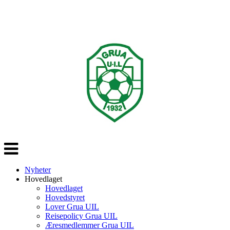
Veksle
navigasjon
Nyheter
Hovedlaget
Hovedlaget
Hovedstyret
Lover Grua UIL
Reisepolicy Grua UIL
Æresmedlemmer Grua UIL