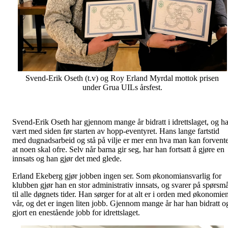
Svend-Erik Oseth (t.v) og Roy Erland Myrdal mottok prisen
under Grua UILs årsfest.
Svend-Erik Oseth har gjennom mange år bidratt i idrettslaget, og ha
vært med siden før starten av hopp-eventyret. Hans lange fartstid
med dugnadsarbeid og stå på vilje er mer enn hva man kan forvent
at noen skal ofre. Selv når barna gir seg, har han fortsatt å gjøre en
innsats og han gjør det med glede.
Erland Ekeberg gjør jobben ingen ser. Som økonomiansvarlig for
klubben gjør han en stor administrativ innsats, og svarer på spørsmå
til alle døgnets tider. Han sørger for at alt er i orden med økonomie
vår, og det er ingen liten jobb. Gjennom mange år har han bidratt o
gjort en enestående jobb for idrettslaget.