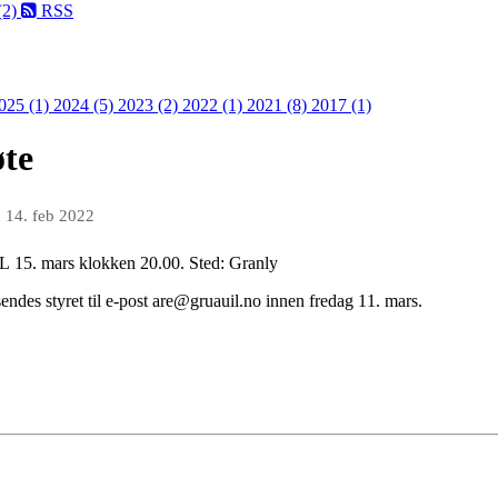
(2)
RSS
025 (1)
2024 (5)
2023 (2)
2022 (1)
2021 (8)
2017 (1)
øte
n
14. feb 2022
UIL 15. mars klokken 20.00. Sted: Granly
endes styret til e-post are@gruauil.no innen fredag 11. mars.