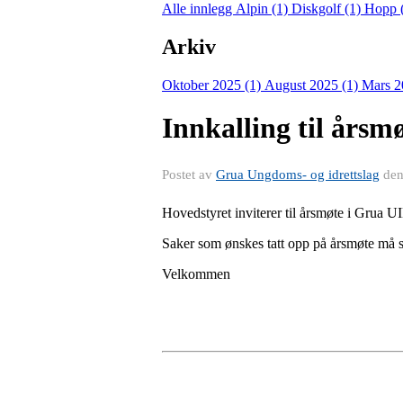
Alle innlegg
Alpin (1)
Diskgolf (1)
Hopp 
Arkiv
Oktober 2025 (1)
August 2025 (1)
Mars 2
Innkalling til årsm
Postet av
Grua Ungdoms- og idrettslag
de
Hovedstyret inviterer til årsmøte i Grua 
Saker som ønskes tatt opp på årsmøte må s
Velkommen