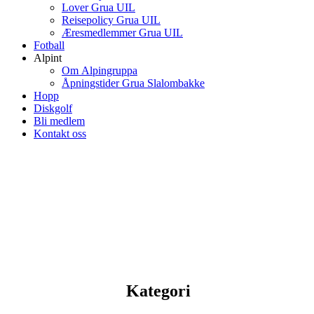
Lover Grua UIL
Reisepolicy Grua UIL
Æresmedlemmer Grua UIL
Fotball
Alpint
Om Alpingruppa
Åpningstider Grua Slalombakke
Hopp
Diskgolf
Bli medlem
Kontakt oss
Kategori