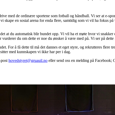
å drive med de ordinære sportene som fotball og håndball. Vi ser at e-s
i skape en sosial arena for enda flere, samtidig som vi vil ha fokus på v
det at du automatisk blir bundet opp. Vi vil ha et møte hvor vi snakker
r vurderer du om dette er noe du ønsker å være med på. Vi ser på dette
et. For å få dette til må det dannes et eget styre, og rekrutteres flere tr
 sitter med kunnskapen vi ikke har per i dag.
e-post
hovedstyret@gruauil.no
eller send oss en melding på Facebook;