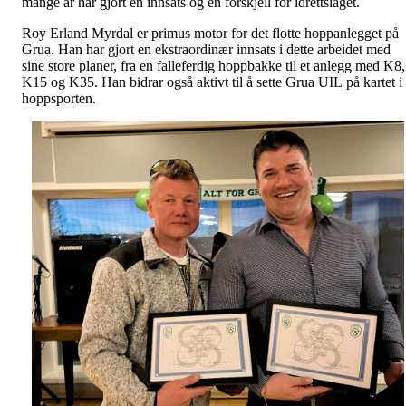
mange år har gjort en innsats og en forskjell for idrettslaget.
Roy Erland Myrdal er primus motor for det flotte hoppanlegget på
Grua. Han har gjort en ekstraordinær innsats i dette arbeidet med
sine store planer, fra en falleferdig hoppbakke til et anlegg med K8,
K15 og K35. Han bidrar også aktivt til å sette Grua UIL på kartet i
hoppsporten.