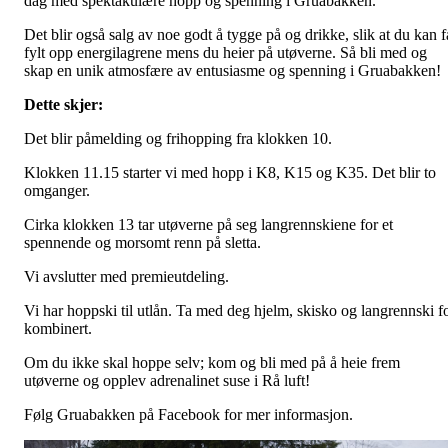
dag med spektakulære hopp og spenning i Gruabakken.
Det blir også salg av noe godt å tygge på og drikke, slik at du kan f
fylt opp energilagrene mens du heier på utøverne. Så bli med og
skap en unik atmosfære av entusiasme og spenning i Gruabakken!
Dette skjer:
Det blir påmelding og frihopping fra klokken 10.
Klokken 11.15 starter vi med hopp i K8, K15 og K35. Det blir to
omganger.
Cirka klokken 13 tar utøverne på seg langrennskiene for et
spennende og morsomt renn på sletta.
Vi avslutter med premieutdeling.
Vi har hoppski til utlån. Ta med deg hjelm, skisko og langrennski f
kombinert.
Om du ikke skal hoppe selv; kom og bli med på å heie frem
utøverne og opplev adrenalinet suse i Rå luft!
Følg Gruabakken på Facebook for mer informasjon.