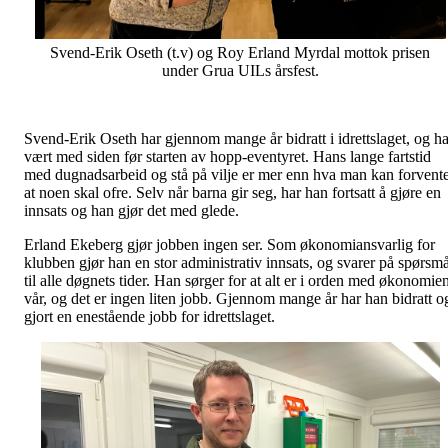
Svend-Erik Oseth (t.v) og Roy Erland Myrdal mottok prisen
under Grua UILs årsfest.
Svend-Erik Oseth har gjennom mange år bidratt i idrettslaget, og ha
vært med siden før starten av hopp-eventyret. Hans lange fartstid
med dugnadsarbeid og stå på vilje er mer enn hva man kan forvent
at noen skal ofre. Selv når barna gir seg, har han fortsatt å gjøre en
innsats og han gjør det med glede.
Erland Ekeberg gjør jobben ingen ser. Som økonomiansvarlig for
klubben gjør han en stor administrativ innsats, og svarer på spørsmå
til alle døgnets tider. Han sørger for at alt er i orden med økonomie
vår, og det er ingen liten jobb. Gjennom mange år har han bidratt o
gjort en enestående jobb for idrettslaget.