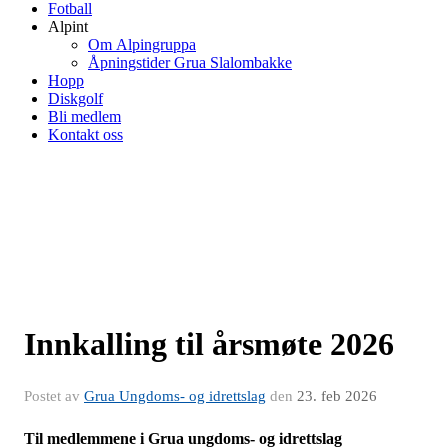
Fotball
Alpint
Om Alpingruppa
Åpningstider Grua Slalombakke
Hopp
Diskgolf
Bli medlem
Kontakt oss
Innkalling til årsmøte 2026
Postet av
Grua Ungdoms- og idrettslag
den
23. feb 2026
Til medlemmene i Grua ungdoms- og idrettslag