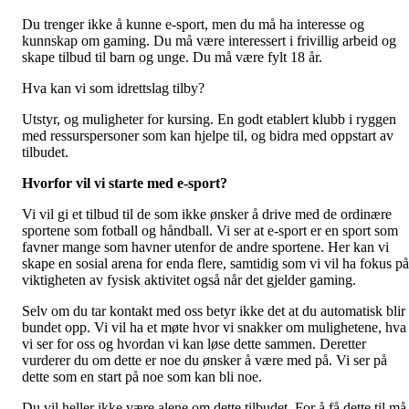
Du trenger ikke å kunne e-sport, men du må ha interesse og
kunnskap om gaming. Du må være interessert i frivillig arbeid og
skape tilbud til barn og unge. Du må være fylt 18 år.
Hva kan vi som idrettslag tilby?
Utstyr, og muligheter for kursing. En godt etablert klubb i ryggen
med ressurspersoner som kan hjelpe til, og bidra med oppstart av
tilbudet.
Hvorfor vil vi starte med e-sport?
Vi vil gi et tilbud til de som ikke ønsker å drive med de ordinære
sportene som fotball og håndball. Vi ser at e-sport er en sport som
favner mange som havner utenfor de andre sportene. Her kan vi
skape en sosial arena for enda flere, samtidig som vi vil ha fokus på
viktigheten av fysisk aktivitet også når det gjelder gaming.
Selv om du tar kontakt med oss betyr ikke det at du automatisk blir
bundet opp. Vi vil ha et møte hvor vi snakker om mulighetene, hva
vi ser for oss og hvordan vi kan løse dette sammen. Deretter
vurderer du om dette er noe du ønsker å være med på. Vi ser på
dette som en start på noe som kan bli noe.
Du vil heller ikke være alene om dette tilbudet. For å få dette til må