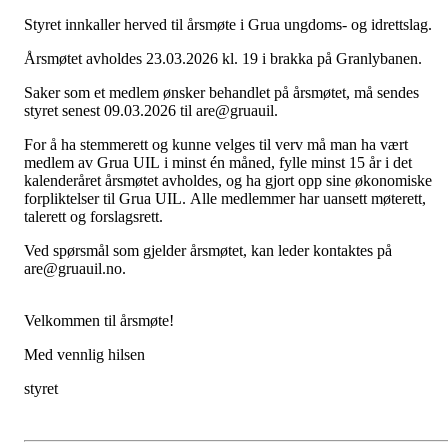
Styret innkaller herved til årsmøte i Grua ungdoms- og idrettslag.
Årsmøtet avholdes 23.03.2026 kl. 19 i brakka på Granlybanen.
Saker som et medlem ønsker behandlet på årsmøtet, må sendes
styret senest 09.03.2026 til are@gruauil.
For å ha stemmerett og kunne velges til verv må man ha vært
medlem av Grua UIL i minst én måned, fylle minst 15 år i det
kalenderåret årsmøtet avholdes, og ha gjort opp sine økonomiske
forpliktelser til Grua UIL. Alle medlemmer har uansett møterett,
talerett og forslagsrett.
Ved spørsmål som gjelder årsmøtet, kan leder kontaktes på
are@gruauil.no.
Velkommen til årsmøte!
Med vennlig hilsen
styret