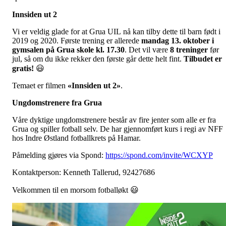
Innsiden ut 2
Vi er veldig glade for at Grua UIL nå kan tilby dette til barn født i
2019 og 2020. Første trening er allerede
mandag 13. oktober
i
gymsalen på Grua skole kl. 17.30
. Det vil være
8 treninger
før
jul, så om du ikke rekker den første går dette helt fint.
Tilbudet er
gratis!
😃
Temaet er filmen
«Innsiden ut 2»
.
Ungdomstrenere fra Grua
Våre dyktige ungdomstrenere består av fire jenter som alle er fra
Grua og spiller fotball selv. De har gjennomført kurs i regi av NFF
hos Indre Østland fotballkrets på Hamar.
Påmelding gjøres via Spond:
https://spond.com/invite/WCXYP
Kontaktperson: Kenneth Tallerud, 92427686
Velkommen til en morsom fotballøkt 😃