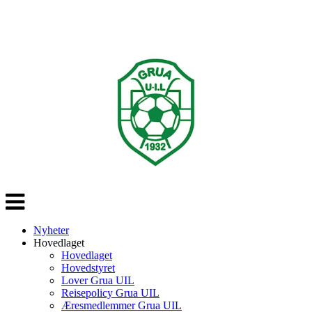
Veksle
navigasjon
Nyheter
Hovedlaget
Hovedlaget
Hovedstyret
Lover Grua UIL
Reisepolicy Grua UIL
Æresmedlemmer Grua UIL