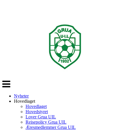
Veksle
navigasjon
Nyheter
Hovedlaget
Hovedlaget
Hovedstyret
Lover Grua UIL
Reisepolicy Grua UIL
Æresmedlemmer Grua UIL