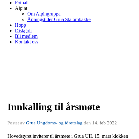
Fotball
Alpint
Om Alpingruppa
Åpningstider Grua Slalombakke
Hopp
Diskgolf
Bli medlem
Kontakt oss
Innkalling til årsmøte
Postet av
Grua Ungdoms- og idrettslag
den
14. feb 2022
Hovedstyret inviterer til årsmøte i Grua UIL 15. mars klokken