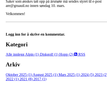
Saker som ønskes tatt opp på årsmøte må sendes styret til e-post
are@gruauil.no innen søndag 10. mars.
Velkommen!
Logg inn for å skrive en kommentar.
Kategori
Alle innlegg
Alpin (1)
Diskgolf (1)
Hopp (2)
RSS
Arkiv
Oktober 2025 (1)
August 2025 (1)
Mars 2025 (1)
2024 (5)
2023 (2
2022 (1)
2021 (8)
2017 (1)