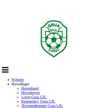
Veksle
navigasjon
Nyheter
Hovedlaget
Hovedlaget
Hovedstyret
Lover Grua UIL
Reisepolicy Grua UIL
Æresmedlemmer Grua UIL