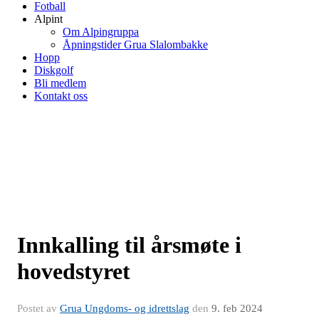
Fotball
Alpint
Om Alpingruppa
Åpningstider Grua Slalombakke
Hopp
Diskgolf
Bli medlem
Kontakt oss
Innkalling til årsmøte i
hovedstyret
Postet av
Grua Ungdoms- og idrettslag
den
9. feb 2024