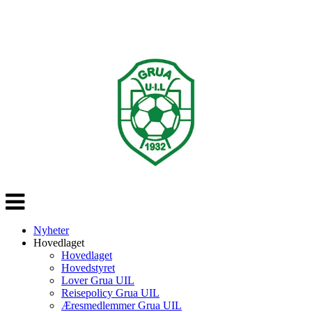
Veksle
navigasjon
Nyheter
Hovedlaget
Hovedlaget
Hovedstyret
Lover Grua UIL
Reisepolicy Grua UIL
Æresmedlemmer Grua UIL