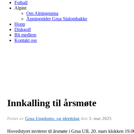
Fotball
Alpint
Om Alpingruppa
Åpningstider Grua Slalombakke
Hopp
Diskgolf
Bli medlem
Kontakt oss
Innkalling til årsmøte
Postet av
Grua Ungdoms- og idrettslag
den
3. mar 2025
Hovedstyret inviterer til årsmøte i Grua UIL 20. mars klokken 19.0