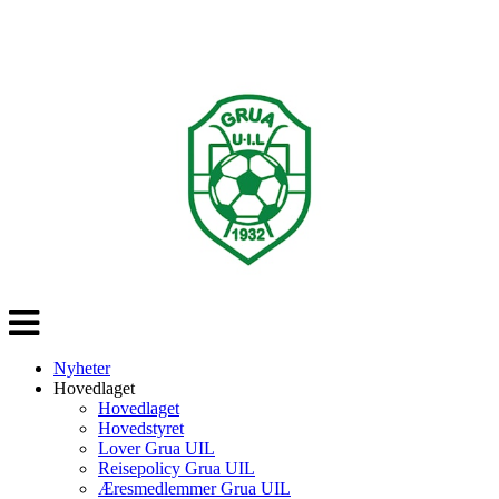
Veksle
navigasjon
Nyheter
Hovedlaget
Hovedlaget
Hovedstyret
Lover Grua UIL
Reisepolicy Grua UIL
Æresmedlemmer Grua UIL