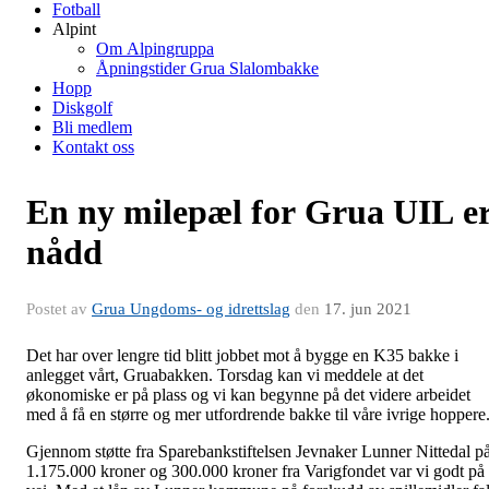
Fotball
Alpint
Om Alpingruppa
Åpningstider Grua Slalombakke
Hopp
Diskgolf
Bli medlem
Kontakt oss
En ny milepæl for Grua UIL e
nådd
Postet av
Grua Ungdoms- og idrettslag
den
17. jun 2021
Det har over lengre tid blitt jobbet mot å bygge en K35 bakke i
anlegget vårt, Gruabakken. Torsdag kan vi meddele at det
økonomiske er på plass og vi kan begynne på det videre arbeidet
med å få en større og mer utfordrende bakke til våre ivrige hoppere
Gjennom støtte fra Sparebankstiftelsen Jevnaker Lunner Nittedal p
1.175.000 kroner og 300.000 kroner fra Varigfondet var vi godt på