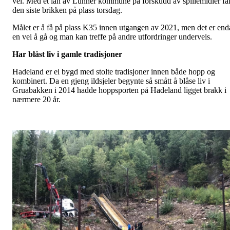
vei. Med et lån av Lunner kommune på forskudd av spillemidler fal
den siste brikken på plass torsdag.
Målet er å få på plass K35 innen utgangen av 2021, men det er end
en vei å gå og man kan treffe på andre utfordringer underveis.
Har blåst liv i gamle tradisjoner
Hadeland er ei bygd med stolte tradisjoner innen både hopp og
kombinert. Da en gjeng ildsjeler begynte så smått å blåse liv i
Gruabakken i 2014 hadde hoppsporten på Hadeland ligget brakk i
nærmere 20 år.